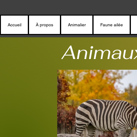
Accueil
À propos
Animalier
Faune ailée
Animaux