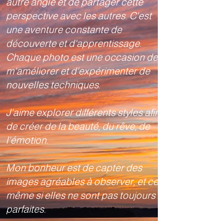
autre angle et de partager cette
perspective avec les autres. C'est
une aventure constante de
découverte et d'apprentissage.
Chaque photo est une occasion de
m'améliorer et d'expérimenter de
nouvelles techniques.
J'aime explorer différents styles afin
de créer de la beauté, du rêve, de
l'émotion.
Mon bonheur est de capter des
images agréables à observer, et ce
même si elles ne sont pas toujours
parfaites.​