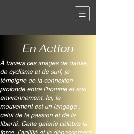
En Action
À travers ces images de danse,
de cyclisme et de surf, je
témoigne de la connexion
profonde entre l'homme et son
environnement. Ici, le
mouvement est un langage :
celui de la passion et de la
liberté. Cette galerie célèbre la
force, l’agilité et le dépassement