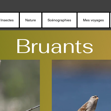
Insectes
Nature
Scénographies
Mes voyages
Bruants